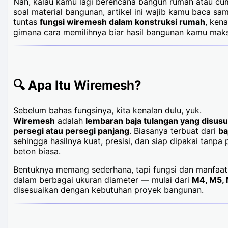
Nah, kalau kamu lagi berencana bangun rumah atau cu
soal material bangunan, artikel ini wajib kamu baca sam
tuntas
fungsi wiremesh dalam konstruksi rumah
, ken
gimana cara memilihnya biar hasil bangunan kamu maks
🔍 Apa Itu Wiremesh?
Sebelum bahas fungsinya, kita kenalan dulu, yuk.
Wiremesh
adalah
lembaran baja tulangan yang disusu
persegi atau persegi panjang
. Biasanya terbuat dari
ba
sehingga hasilnya kuat, presisi, dan siap dipakai tanpa
beton biasa.
Bentuknya memang sederhana, tapi fungsi dan manfaatn
dalam berbagai ukuran diameter — mulai dari
M4, M5, 
disesuaikan dengan kebutuhan proyek bangunan.