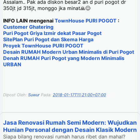
Assalam.. Pak ada diskon besar2 an d puri pogot dr
350jt jd 315jt, monggo jka minat🙏😊
INFO LAIN mengenai
TownHouse PURI POGOT
:
Customer Ghatering
Puri Pogot Griya Izmir dekat Pasar Pogot
SitePlan Puri Pogot dan Skema Harga
Proyek TownHouse PURI POGOT
Desain RUMAH Modern Urban Minimalis di Puri Pogot
Denah RUMAH Puri Pogot yang Modern Minimalis
URBAN
Dipost Oleh:
Suwur
Pada:
2018-01-17T11:21:00+07:00
Jasa Renovasi Rumah Semi Modern: Wujudkan
Hunian Personal dengan Desain Klasik Modern
Siapa bilang renovasi rumah harus ribet dan mahal?