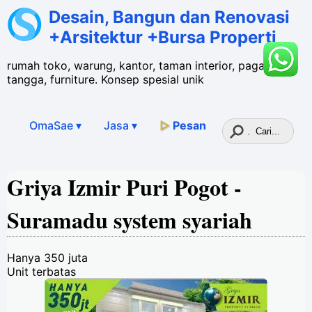
Desain, Bangun dan Renovasi
+Arsitektur +Bursa Properti
rumah toko, warung, kantor, taman interior, pagar,
tangga, furniture. Konsep spesial unik
OmaSae ▾
Jasa
▾
▷
Pesan
Griya Izmir Puri Pogot -
Suramadu system syariah
Hanya 350 juta
Unit terbatas