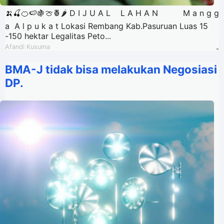
🍌🍒🍊🍉🍇🍈🍍🌶 D I J U A L L A H A N M a n g g
a A l p u k a t Lokasi Rembang Kab.Pasuruan Luas 15
-150 hektar Legalitas Peto...
Afandi Kusuma
-
BMA-J tidak bisa melakukan Negosiasi
DP.