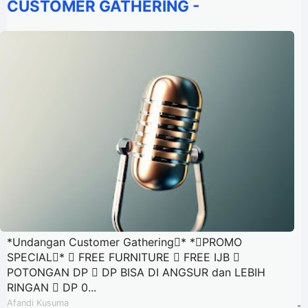
CUSTOMER GATHERING -
*Undangan Customer Gathering* *PROMO
SPECIAL*  FREE FURNITURE  FREE IJB 
POTONGAN DP  DP BISA DI ANGSUR dan LEBIH
RINGAN  DP 0...
Afandi Kusuma
-