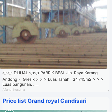
👉👉 DIJUAL 👈👈 PABRIK BESI Jln. Raya Karang
Andong - Gresik > > > Luas Tanah : 34.745m2 > > >
Luas bangunan. : ...
Afandi Kusuma
-
Price list Grand royal Candisari