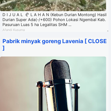
D I J U A L 🥐 L A H A N (Kebun Durian Montong) Hasil
Durian Super Ada(-/+600) Pohon Lokasi Ngembal Kab.
Pasuruan Luas 5 ha Legalitas SHM ...
Afandi Kusuma
-
Pabrik minyak goreng Lavenia [ CLOSE
]