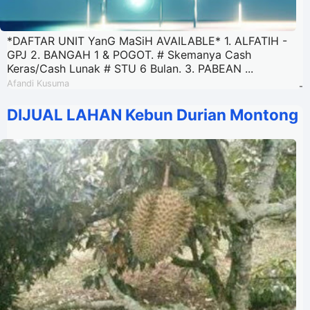
*DAFTAR UNIT YanG MaSiH AVAILABLE* 1. ALFATIH -
GPJ 2. BANGAH 1 & POGOT. # Skemanya Cash
Keras/Cash Lunak # STU 6 Bulan. 3. PABEAN ...
Afandi Kusuma
-
DIJUAL LAHAN Kebun Durian Montong