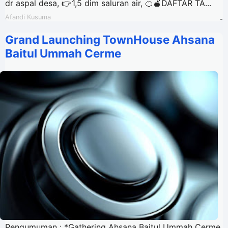
dr aspal desa, 👉1,5 dim saluran air, 🍊🍎DAFTAR TA...
Afandi Kusuma
-
Grand Launching TownHouse Ahsana
Baitul Ummah Cerme
Pengumuman : *Gathering Ahsana Baitul Ummah Cerme