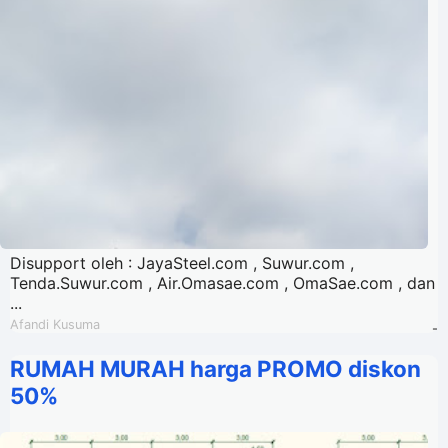
Disupport oleh : JayaSteel.com , Suwur.com ,
Tenda.Suwur.com , Air.Omasae.com , OmaSae.com , dan
...
Afandi Kusuma
-
RUMAH MURAH harga PROMO diskon
50%